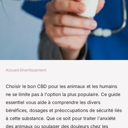
Accueil
›
Divertissement
DIVERTISSEMENT
Bien choisir le chanvre pour
Choisir le bon CBD pour les animaux et les humains
ne se limite pas à l'option la plus populaire. Ce guide
animaux et humains : guide
essentiel vous aide à comprendre les divers
essentiel
bénéfices, dosages et préoccupations de sécurité liés
à cette substance. Que ce soit pour traiter l'anxiété
Alix
•
16 février 2025
•
3 min de lecture
des animaux ou soulager des douleurs chez les