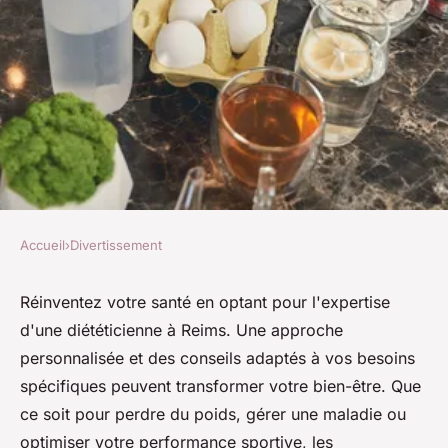
Accueil
›
Divertissement
DIVERTISSEMENT
Réinventez votre santé avec
Réinventez votre santé en optant pour l'expertise
d'une diététicienne à Reims. Une approche
une diététicienne à reims
personnalisée et des conseils adaptés à vos besoins
spécifiques peuvent transformer votre bien-être. Que
Alix
•
25 mars 2025
•
3 min de lecture
ce soit pour perdre du poids, gérer une maladie ou
optimiser votre performance sportive, les