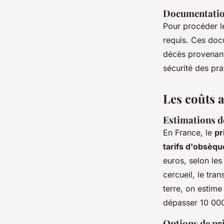
Documentation
Pour procéder l
requis. Ces docu
décès provenant 
sécurité des pra
Les coûts 
Estimations de
En France, le
pr
tarifs d'obsèqu
euros, selon les
cercueil, le tra
terre, on estime
dépasser 10 000
Options de pr