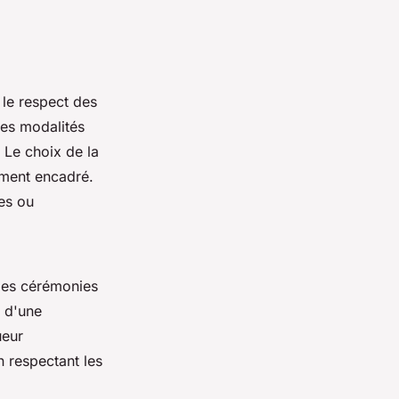
r le respect des
les modalités
 Le choix de la
ement encadré.
es ou
 les cérémonies
n d'une
ueur
n respectant les