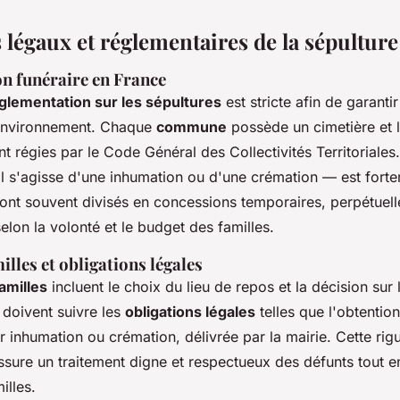
 légaux et réglementaires de la sépulture
n funéraire en France
glementation sur les sépultures
est stricte afin de garanti
'environnement. Chaque
commune
possède un cimetière et 
t régies par le Code Général des Collectivités Territoriales.
il s'agisse d'une inhumation ou d'une crémation — est fort
sont souvent divisés en concessions temporaires, perpétuell
elon la volonté et le budget des familles.
illes et obligations légales
amilles
incluent le choix du lieu de repos et la décision sur
s doivent suivre les
obligations légales
telles que l'obtentio
r inhumation ou crémation, délivrée par la mairie. Cette rig
ssure un traitement digne et respectueux des défunts tout e
illes.