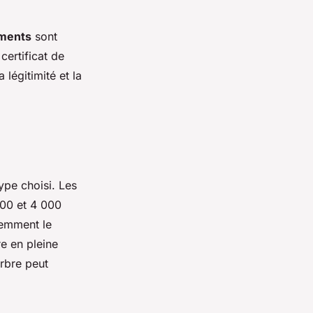
ments
sont
certificat de
légitimité et la
ype choisi. Les
500 et 4 000
uemment le
re en pleine
rbre peut