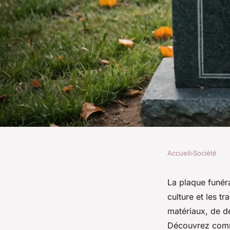
Accueil
›
Société
SOCIÉTÉ
Les secrets d'une pl
La plaque funéra
culture et les t
pour une sépulture
matériaux, de d
Découvrez commen