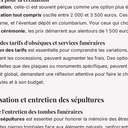
ation
, celle-ci est souvent perçue comme une option plus
ation tout compris
oscille entre 2 000 et 3 500 euros. Ces
urne, et l'éventuel dépôt en columbarium. Pour ceux qui cho
s cérémonie
, les prix démarrent aux alentours de 1 500 eur
es tarifs d'obsèques et services funéraires
n des tarifs
est essentielle pour comprendre les variations
uant les concessions, peuvent augmenter les frais. Des opti
 telles que des plaques ou monuments spécifiques, peuven
oût global, demandant une réflexion attentive pour faire le ch
vies et à son budget.
ation et entretien des sépultures
 l'entretien des tombes funéraires
 sépultures
est essentiel pour honorer la mémoire des êtres 
des pierres tombales face aux éléments naturels, renforçant l