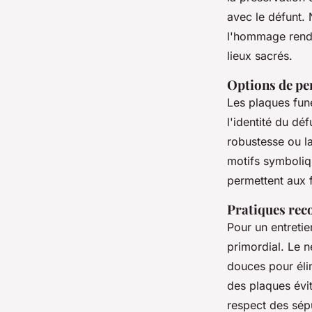
avec le défunt. N
l'hommage ren
lieux sacrés.
Options de pe
Les plaques funé
l'identité du dé
robustesse ou la
motifs symboli
permettent aux 
Pratiques rec
Pour un entretie
primordial. Le n
douces pour élim
des plaques évit
respect des sépu