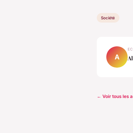
Société
EC
A
Al
← Voir tous les a