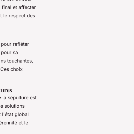
final et affecter
t le respect des
pour refléter
 pour sa
ons touchantes,
Ces choix
tures
 la sépulture est
es solutions
 l'état global
rennité et le