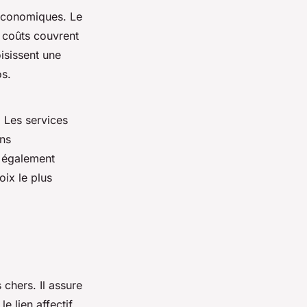
 économiques. Le
 coûts couvrent
isissent une
os.
. Les services
ons
t également
oix le plus
chers. Il assure
e lien affectif