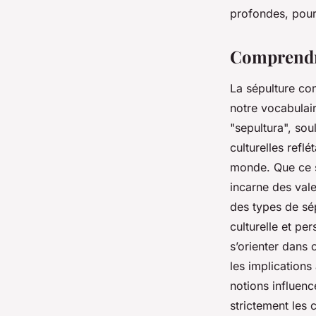
profondes, pour
Alix
•
18 février 2025
•
4 min de lecture
Comprendre
La sépulture con
notre vocabulair
"sepultura", sou
culturelles reflé
monde. Que ce so
incarne des vale
des types de sép
culturelle et pe
s’orienter dans c
les implication
notions influenc
strictement les 