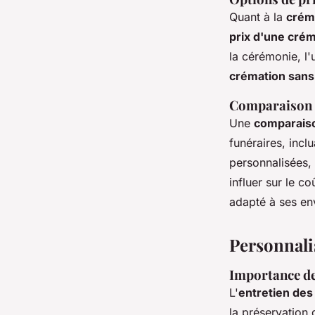
Quant à la
crém
prix d'une crém
la cérémonie, l'
crémation san
Comparaison d
Une
comparaiso
funéraires, incl
personnalisées,
influer sur le c
adapté à ses en
Personnalis
Importance de
L'
entretien des
la préservation 