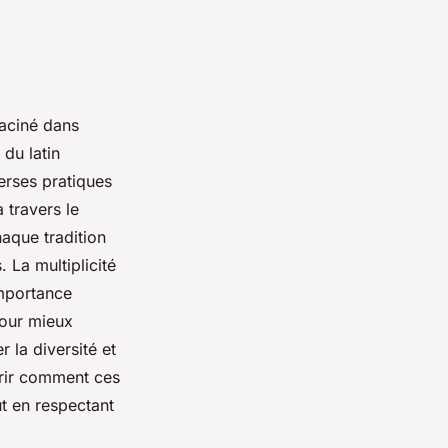
raciné dans
du latin
erses pratiques
à travers le
aque tradition
 La multiplicité
importance
Pour mieux
r la diversité et
ir comment ces
ut en respectant