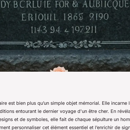
aque funéraire
ire est bien plus qu’un simple objet mémorial. Elle incarne 
raditions entourant le dernier voyage d'un être cher. En révél
 unique
esigns et de symboles, elle fait de chaque sépulture un h
t personnaliser cet élément essentiel et l’enrichir de sign