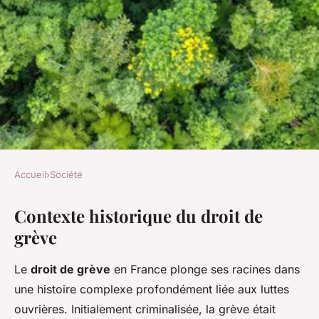
Accueil
›
Société
SOCIÉTÉ
Contexte historique du droit de
Comprendre les antagonismes
grève
autour du droit de grève
Le
droit de grève
en France plonge ses racines dans
Alix
•
20 décembre 2024
•
5 min de lecture
une histoire complexe profondément liée aux luttes
ouvrières. Initialement criminalisée, la grève était