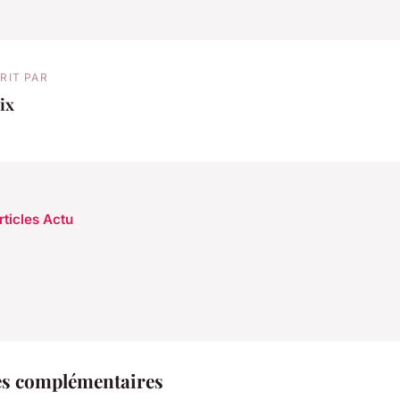
RIT PAR
ix
rticles Actu
es complémentaires