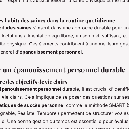
r l'esprit mais aussi améliorer la santé physique et mental
s habitudes saines dans la routine quotidienne
bitudes saines
s'inscrit dans une approche durable pour u
a inclut une alimentation équilibrée, un sommeil suffisant, et 
vité physique. Ces éléments contribuent à une meilleure gest
énéral d'
épanouissement personnel
.
 un épanouissement personnel durable
re des objectifs de vie clairs
épanouissement personnel
durable, il est crucial d'identif
 vie
clairs. Cela implique de se poser des questions sur ses
atiques de succès personnel
comme la méthode SMART (S
gnable, Réaliste, Temporel) permettent de structurer vos as
ble. Une bonne gestion du temps est essentielle pour évalue