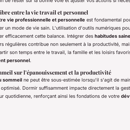
fin de rester sur la bonne voie et ajuster vos actions si néces
ibre entre la vie travail et personnel
tre vie professionnelle et personnelle
est fondamental pour
ser un mode de vie sain. L'utilisation d'outils numériques pou
er efficacement cette balance. Intégrer des
habitudes sain
sirs régulières contribue non seulement à la productivité, mai
rtir son temps entre le travail, la famille et les loisirs favori
nt personnel
.
meil sur l’épanouissement et la productivité
u sommeil
ne peut être sous-estimée lorsqu'il s'agit de mai
optimisé. Dormir suffisamment impacte directement la gesti
r quotidienne, renforçant ainsi les fondations de votre
dév