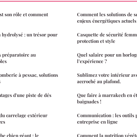
est son rôle et comment
Comment les solutions de s
enjeux énergétiques actuels
 hydrolysé : un trésor pour
Casquette de sécurité femme
protection et style
s préparatoire au
Quel salaire pour un horlog
oles
l’expérience ?
omberie à pessac, solutions
Sublimez votre intérieur av
s
accroché au plafond.
tages d'une piste de dés
Que faire à marrakech en ét
baignades !
 du carrelage extérieur
Communication : les outils 
ces
entreprise en ligne
he chien géant : le
Comment la nutrition végéta