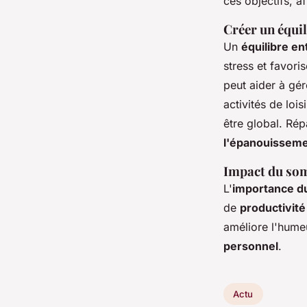
ces objectifs, a
Créer un équil
Un
équilibre en
stress et favori
peut aider à gér
activités de loi
être global. Répa
l'épanouisseme
Impact du som
L'
importance d
de
productivité
améliore l'humeu
personnel
.
Actu