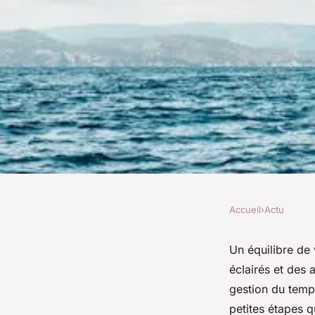
Accueil
›
Actu
ACTU
Équilibrez votre life
Un équilibre de 
éclairés et des 
pratiques pour brill
gestion du temps
petites étapes q