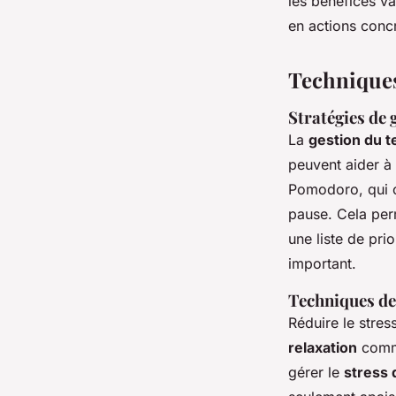
les bénéfices val
en actions conc
Techniques
Stratégies de 
La
gestion du 
peuvent aider à 
Pomodoro, qui c
pause. Cela per
une liste de pri
important.
Techniques de 
Réduire le stres
relaxation
comme
gérer le
stress 