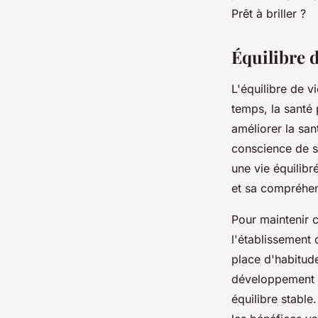
Prêt à briller ?
Alix
•
12 mars 2025
•
3 min de lecture
Équilibre 
L'équilibre de v
temps, la santé 
améliorer la san
conscience de s
une vie équilib
et sa compréhen
Pour maintenir c
l'établissement 
place d'habitude
développement de
équilibre stabl