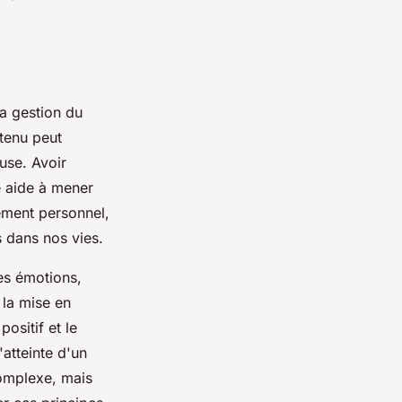
la gestion du
ntenu peut
use. Avoir
e aide à mener
ement personnel,
 dans nos vies.
es émotions,
 la mise en
ositif et le
'atteinte d'un
complexe, mais