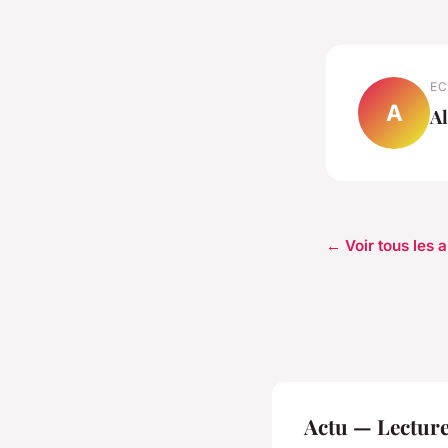
EC
A
Al
← Voir tous les a
Actu — Lectur