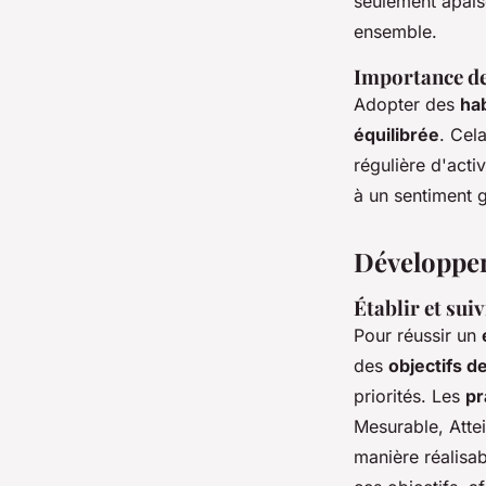
seulement apaise
ensemble.
Importance de
Adopter des
ha
équilibrée
. Cel
régulière d'acti
à un sentiment g
Développer
Établir et suiv
Pour réussir un
des
objectifs de
priorités. Les
pr
Mesurable, Attei
manière réalisa