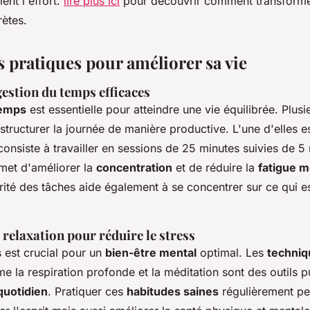
ent l'effort.
lire plus ici
pour découvrir comment transforme
rètes.
 pratiques pour améliorer sa vie
gestion du temps efficaces
temps
est essentielle pour atteindre une vie équilibrée. Plus
structurer la journée de manière productive. L'une d'elles 
onsiste à travailler en sessions de 25 minutes suivies de 5
met d'améliorer la
concentration
et de réduire la
fatigue m
orité des tâches aide également à se concentrer sur ce qui e
relaxation pour réduire le stress
s est crucial pour un
bien-être mental
optimal. Les
techniq
 la respiration profonde et la méditation sont des outils p
quotidien
. Pratiquer ces
habitudes saines
régulièrement pe