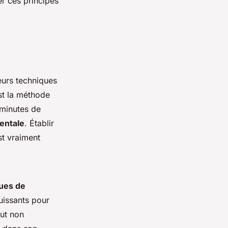
r ces principes
ieurs techniques
est la méthode
 minutes de
entale
. Établir
st vraiment
ues de
uissants pour
ut non