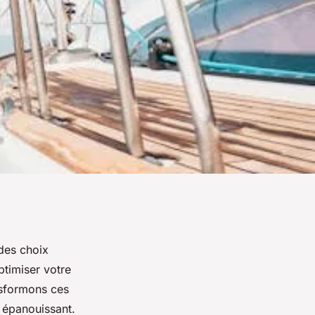
 des choix
ptimiser votre
nsformons ces
e épanouissant.