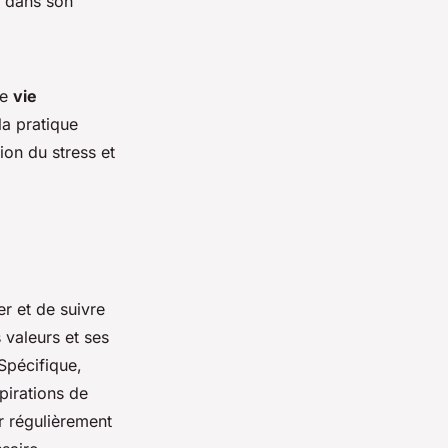
e dans son
ne
vie
la pratique
ion du stress et
ier et de suivre
 valeurs et ses
pécifique,
pirations de
r régulièrement