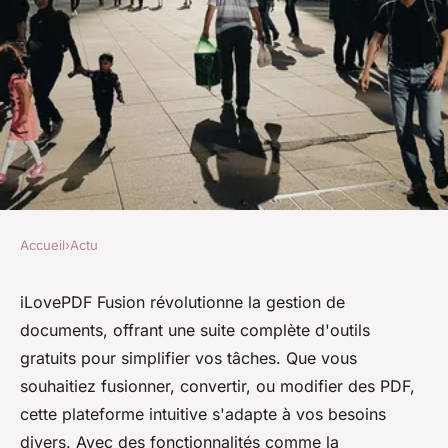
Accueil
›
Actu
ACTU
Découvrez comment i love pdf
iLovePDF Fusion révolutionne la gestion de
documents, offrant une suite complète d'outils
fusion simplifie vos
gratuits pour simplifier vos tâches. Que vous
documents
souhaitiez fusionner, convertir, ou modifier des PDF,
cette plateforme intuitive s'adapte à vos besoins
Alix
•
17 février 2025
•
6 min de lecture
divers. Avec des fonctionnalités comme la