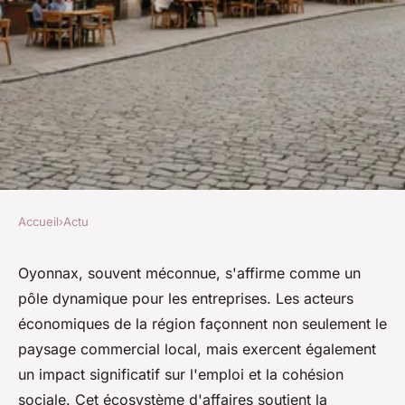
Accueil
›
Actu
ACTU
Les entreprises à oyonnax et
Oyonnax, souvent méconnue, s'affirme comme un
pôle dynamique pour les entreprises. Les acteurs
leur rôle dans la région
économiques de la région façonnent non seulement le
paysage commercial local, mais exercent également
Alix
•
15 février 2025
•
3 min de lecture
un impact significatif sur l'emploi et la cohésion
sociale. Cet écosystème d'affaires soutient la