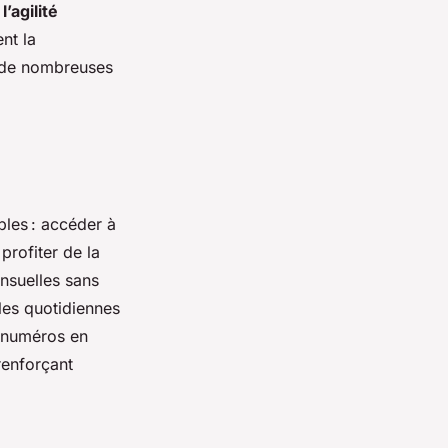
’agilité
nt la
à de nombreuses
les : accéder à
rofiter de la
nsuelles sans
lles quotidiennes
s numéros en
renforçant