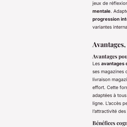
jeux de réflexio
mentale
. Adapt
progression int
variantes intern
Avantages,
Avantages pou
Les
avantages 
ses magazines d
livraison magaz
effort. Cette fo
adaptées à tous 
ligne. L’accès p
l’attractivité d
Bénéfices cogni