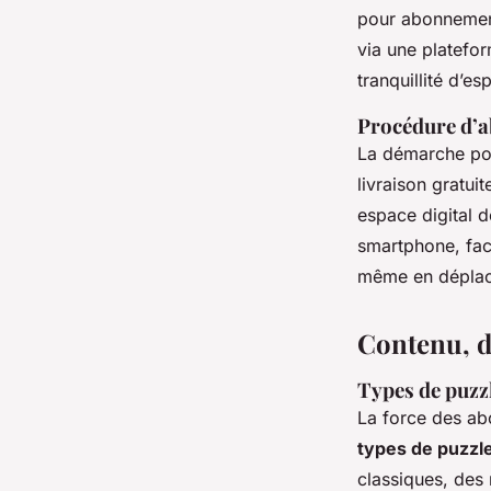
pour abonnement
via une platefor
tranquillité d’esp
Procédure d’a
La démarche pour
livraison gratuit
espace digital 
smartphone, faci
même en dépla
Contenu, di
Types de puzzl
La force des ab
types de puzzl
classiques, des