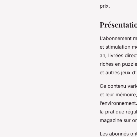
prix.
Alix
•
5 août 2025
•
7 min de lecture
Présentati
L’abonnement ma
et stimulation 
an, livrées dire
riches en puzzle
et autres jeux d'
Ce contenu vari
et leur mémoire, 
l’environnement.
la pratique rég
magazine sur or
Les abonnés ont 