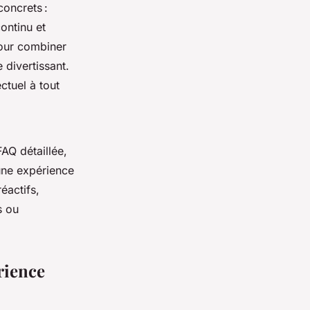
concrets :
ontinu et
pour combiner
 divertissant.
ectuel à tout
AQ détaillée,
une expérience
éactifs,
s ou
rience