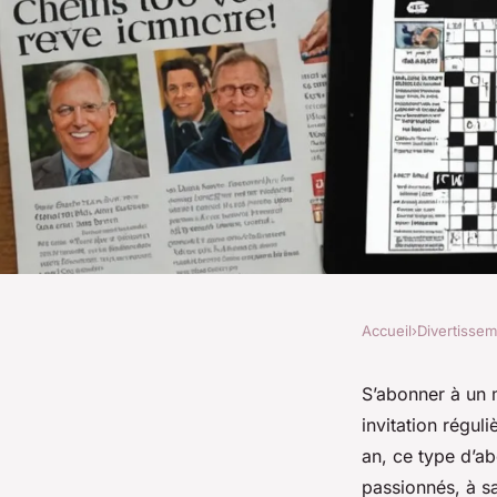
Accueil
›
Divertisse
DIVERTISSEMENT
Abonnement magazin
S’abonner à un m
invitation régul
un défi pour tous !
an, ce type d’ab
passionnés, à sa