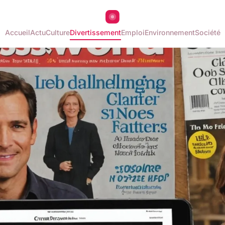
Accueil
Actu
Culture
Divertissement
Emploi
Environnement
Société