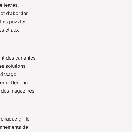
 lettres.
met d’aborder
. Les puzzles
es et aux
nt des variantes
es solutions
ntissage
permettent un
s des magazines
 chaque grille
bonnements de