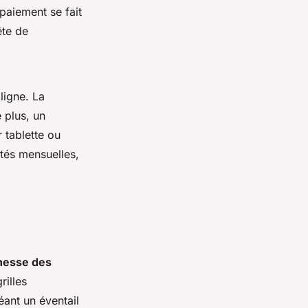
paiement se fait
ête de
ligne. La
e plus, un
 tablette ou
utés mensuelles,
hesse des
rilles
ant un éventail