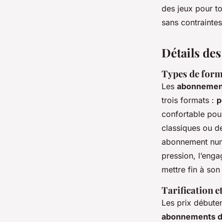
des jeux pour to
sans contraintes
Détails de
Types de form
Les
abonnement
trois formats :
p
confortable pour
classiques ou d
abonnement numér
pression, l’engag
mettre fin à so
Tarification e
Les prix débuten
abonnements de