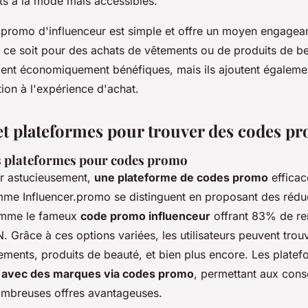
ts à la mode mais accessibles.
e promo d'influenceur est simple et offre un moyen engagean
ce soit pour des achats de vêtements ou de produits de b
ent économiquement bénéfiques, mais ils ajoutent égaleme
ion à l'expérience d'achat.
 et plateformes pour trouver des codes p
s plateformes pour codes promo
r astucieusement,
une plateforme de codes promo
efficace
me Influencer.promo se distinguent en proposant des rédu
omme le fameux
code promo influenceur
offrant 83% de re
 Grâce à ces options variées, les utilisateurs peuvent tro
ents, produits de beauté, et bien plus encore. Les platefo
n avec des marques via codes promo
, permettant aux con
ombreuses offres avantageuses.