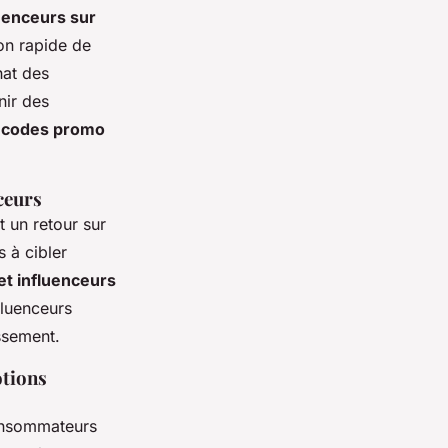
uenceurs sur
ion rapide de
hat des
nir des
s codes promo
ceurs
 un retour sur
s à cibler
t influenceurs
fluenceurs
issement.
tions
consommateurs