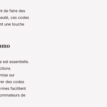
t de faire des
eauté, ces codes
nt une touche
romo
 est essentielle.
ctions
mise sur
uver des codes
rmes facilitent
sommateurs de