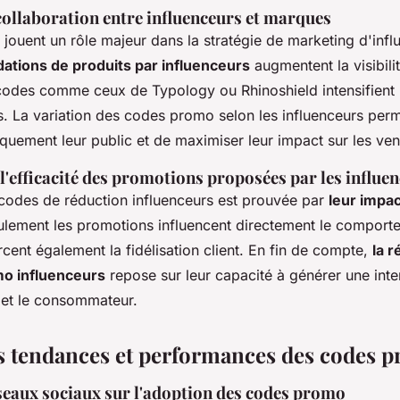
collaboration entre influenceurs et marques
 jouent un rôle majeur dans la stratégie de marketing d'inf
tions de produits par influenceurs
augmentent la visibil
codes comme ceux de Typology ou Rhinoshield intensifient l
els. La variation des codes promo selon les influenceurs pe
iquement leur public et de maximiser leur impact sur les ven
l'efficacité des promotions proposées par les influe
s codes de réduction influenceurs est prouvée par
leur impac
ulement les promotions influencent directement le comport
rcent également la fidélisation client. En fin de compte,
la r
o influenceurs
repose sur leur capacité à générer une inte
 et le consommateur.
s tendances et performances des codes 
seaux sociaux sur l'adoption des codes promo