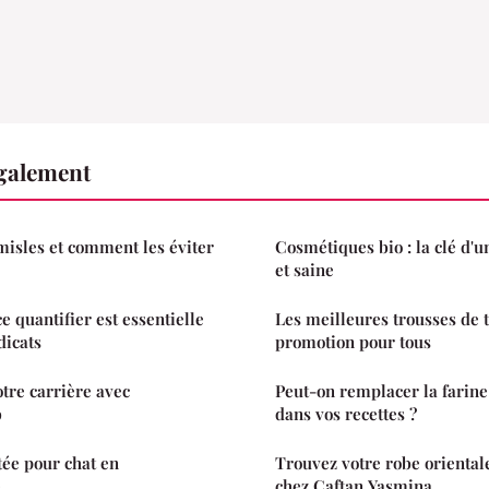
également
 misles et comment les éviter
Cosmétiques bio : la clé d'u
et saine
e quantifier est essentielle
Les meilleures trousses de t
dicats
promotion pour tous
otre carrière avec
Peut-on remplacer la farine
b
dans vos recettes ?
ée pour chat en
Trouvez votre robe orientale
e
chez Caftan Yasmina