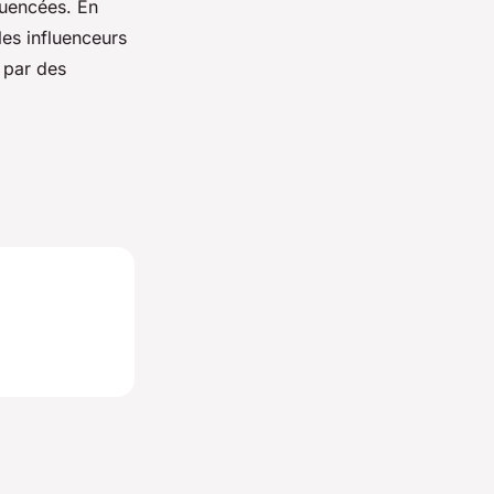
luencées. En
les influenceurs
é par des