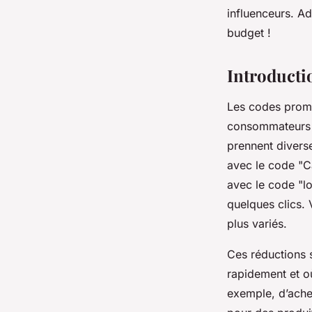
influenceurs. A
Alix
•
29 mars 2025
•
3 min de lecture
budget !
Introducti
Les codes promo
consommateurs d
prennent divers
avec le code "Ca
avec le code "lo
quelques clics. V
plus variés.
Ces réductions s
rapidement et où
exemple, d’ache