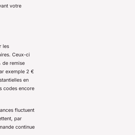
vant votre
 les
ires. Ceux-ci
% de remise
par exemple 2 €
tantielles en
s codes encore
dances fluctuent
ttent, par
emande continue