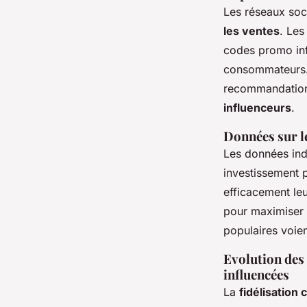
Les réseaux soci
les ventes
. Les
codes promo inf
consommateurs. L
recommandations
influenceurs
.
Données sur l
Les données ind
investissement p
efficacement leu
pour maximiser 
populaires voien
Evolution de
influencées
La
fidélisation 