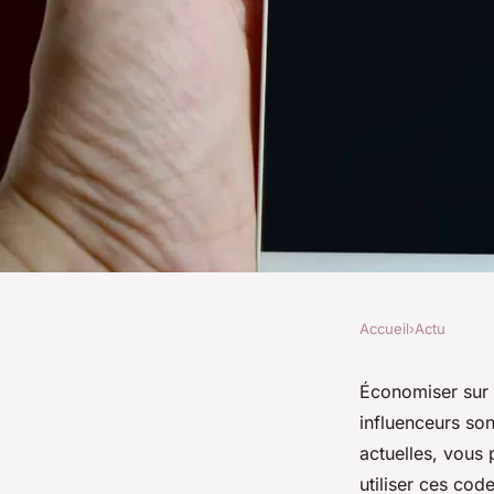
Accueil
›
Actu
ACTU
Le guide ultime du
Économiser sur 
influenceurs son
influenceur pour é
actuelles, vous
utiliser ces co