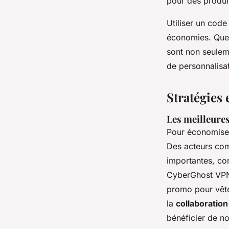
pour des produi
Utiliser un cod
économies. Que 
sont non seulem
de personnalisat
Stratégies
Les meilleure
Pour économise
Des acteurs com
importantes, c
CyberGhost VPN.
promo pour vêtem
la
collaboratio
bénéficier de n