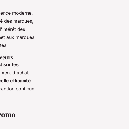
luence moderne.
ité des marques,
'intérêt des
rmet aux marques
tes.
nceurs
t sur les
ement d'achat,
éelle efficacité
raction continue
promo