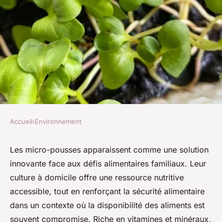
Accueil
›
Environnement
ENVIRONNEMENT
Micro pousses : la clé de la
Les micro-pousses apparaissent comme une solution
innovante face aux défis alimentaires familiaux. Leur
survie alimentaire en famille
culture à domicile offre une ressource nutritive
accessible, tout en renforçant la sécurité alimentaire
Alix
•
28 mars 2025
•
6 min de lecture
dans un contexte où la disponibilité des aliments est
souvent compromise. Riche en vitamines et minéraux,