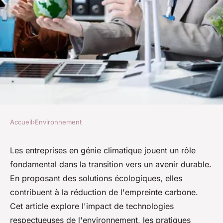
Accueil
›
Environnement
ENVIRONNEMENT
Les solutions écologiques
Les entreprises en génie climatique jouent un rôle
fondamental dans la transition vers un avenir durable.
d'une entreprise en génie
En proposant des solutions écologiques, elles
climatique
contribuent à la réduction de l'empreinte carbone.
Cet article explore l'impact de technologies
Alix
•
14 février 2025
•
3 min de lecture
respectueuses de l'environnement, les pratiques